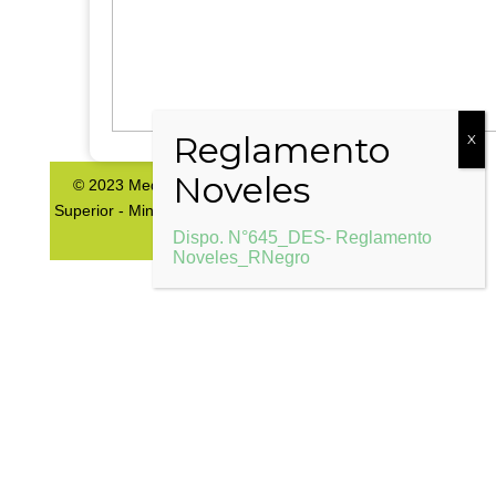
© 2023 Mediaciones Digitales - Dirección de Nivel
Superior - Ministerio de Educación y DDHH Río Negro |
Ver Documentación
Dispo. N°645_DES- Reglamento
Noveles_RNegro