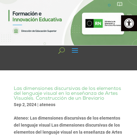
Open 
Las dimensiones discursivas de los elementos
del lenguaje visual en la enseñanza de Artes
Visuales. Construcción de un Breviario
Sep 2, 2024
|
ateneos
Ateneo: Las dimensiones discursivas de los elementos
del lenguaje visual Las dimensiones discursivas de los
elementos del lenguaje visual en la enseñanza de Artes