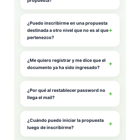
propuesta?
No, cada docente podrá inscribirse en
¿Puedo inscribirme en una propuesta
una sola propuesta de capacitación. Sin
+
destinada a otro nivel que no es al que
excepción.
pertenezco?
Sí, pero no tiene validez la certificación
¿Me quiero registrar y me dice que el
en junta.
+
documento ya ha sido ingresado?
Quiere decir que ya tiene un usuario, por
¿Por qué al restablecer password no
lo que debe completar “usuario” y
+
llega el mail?
“password” y pulsar login.
Si no llega el mail, es porque al crear el
¿Cuándo puedo iniciar la propuesta
usuario escribió la dirección de correo
+
luego de inscribirme?
con algún error.