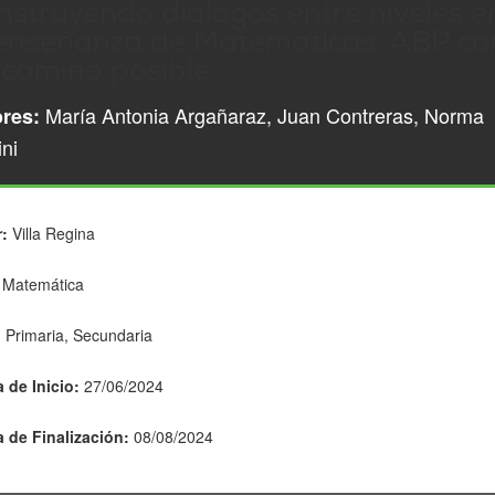
nstruyendo diálogos entre niveles e
 enseñanza de Matemáticas. ABP c
 camino posible
María Antonia Argañaraz, Juan Contreras, Norma
res:
ini
:
Villa Regina
Matemática
:
Primaria, Secundaria
 de Inicio:
27/06/2024
 de Finalización:
08/08/2024