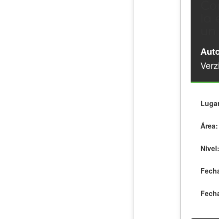
Co
la
un
Auto
Verz
Lugar
Área:
Nivel
Fecha
Fecha