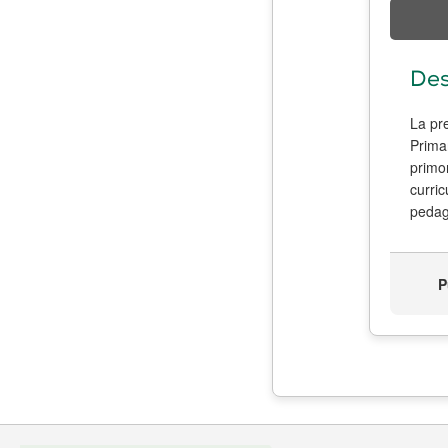
Des
La pre
Prima
primor
curric
pedagó
P