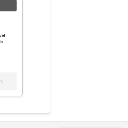
vel
to
ni