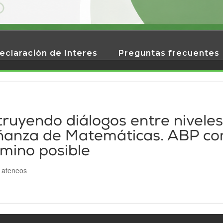
eclaración de Interes
Preguntas frecuentes
ruyendo diálogos entre niveles
ñanza de Matemáticas. ABP c
mino posible
|
ateneos