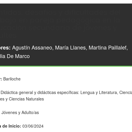
tidos, desafíos y dificultades del
abajo en pareja pedagógica en la
ucación secundaria de jóvenes y
ultes
Agustín Assaneo, María Llanes, Martina Paillalef,
res:
lia De Marco
:
Bariloche
Didáctica general y didácticas específicas: Lengua y Literatura, Cienci
les y Ciencias Naturales
:
Jóvenes y Adulto/as
 de Inicio:
03/06/2024