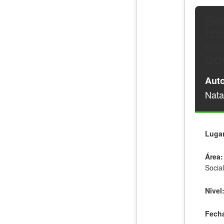
Sen
tr
ed
ad
Auto
Nata
Lugar
Área:
Socia
Nivel
Fecha