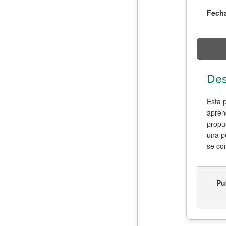
Fecha
Des
Esta p
aprend
propue
una pe
se co
Pu