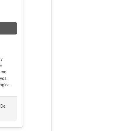
 y
de
como
ivos,
ógica.
 De