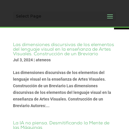
Open 
Select Page
Las dimensiones discursivas de los elementos
del lenguaje visual en la enseñanza de Artes
Visuales. Construcción de un Breviario
Jul 3, 2024
|
ateneos
Las dimensiones discursivas de los elementos del
lenguaje visual en la enseñanza de Artes Visuales.
Construcción de un Breviario Las dimensiones
discursivas de los elementos del lenguaje visual en la
enseñanza de Artes Visuales. Construcción de un
Breviario Autores:...
La IA no piensa. Desmitificando la Mente de
las Máquinas