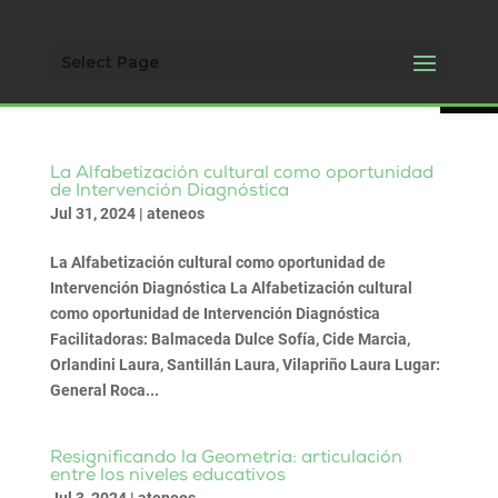
Open 
Select Page
La Alfabetización cultural como oportunidad
de Intervención Diagnóstica
Jul 31, 2024
|
ateneos
La Alfabetización cultural como oportunidad de
Intervención Diagnóstica La Alfabetización cultural
como oportunidad de Intervención Diagnóstica
Facilitadoras: Balmaceda Dulce Sofía, Cide Marcia,
Orlandini Laura, Santillán Laura, Vilapriño Laura Lugar:
General Roca...
Resignificando la Geometría: articulación
entre los niveles educativos