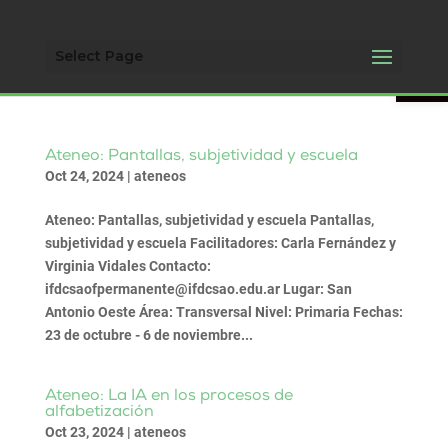
Open 
Select Page
Ateneo: Pantallas, subjetividad y escuela
Oct 24, 2024
|
ateneos
Ateneo: Pantallas, subjetividad y escuela Pantallas,
subjetividad y escuela Facilitadores: Carla Fernández y
Virginia Vidales Contacto:
ifdcsaofpermanente@ifdcsao.edu.ar Lugar: San
Antonio Oeste Área: Transversal Nivel: Primaria Fechas:
23 de octubre - 6 de noviembre...
Ateneo: La IA en los procesos de
alfabetización
Oct 23, 2024
|
ateneos